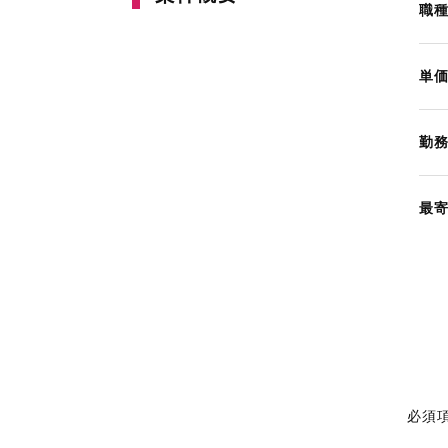
職
単
勤
最
必須