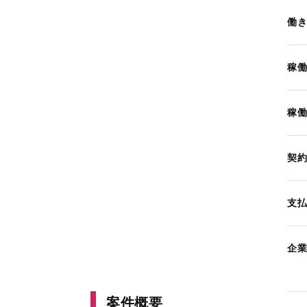
働
稼
稼
契
支
企
案件概要