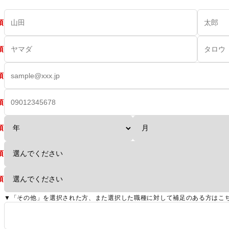
須
須
須
須
須
須
須
▼「その他」を選択された方、また選択した職種に対して補足のある方はこち