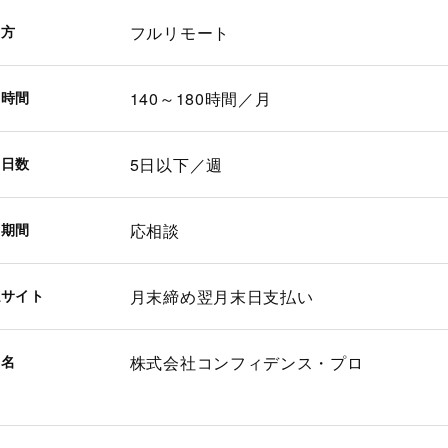
き方
フルリモート
働時間
140～180時間／月
働日数
5日以下／週
約期間
応相談
払サイト
月末締め翌月末日支払い
業名
株式会社コンフィデンス・プロ