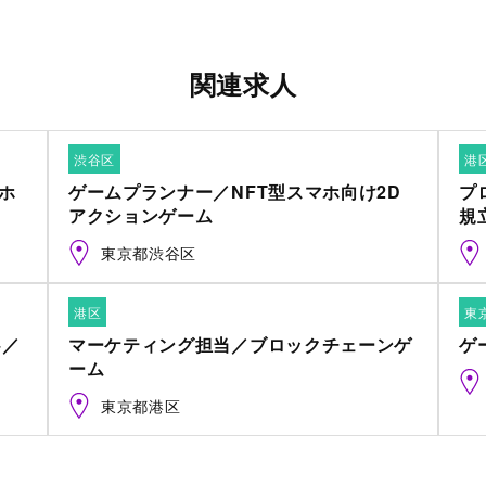
関連求人
渋谷区
港
マホ
ゲームプランナー／NFT型スマホ向け2D
プ
アクションゲーム
規
東京都渋谷区
港区
東
+／
マーケティング担当／ブロックチェーンゲ
ゲ
ーム
東京都港区