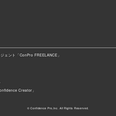
ト「ConPro FREELANCE」
ス
nce Creator」
© Confidence Pro,Inc. All Rights Reserved.