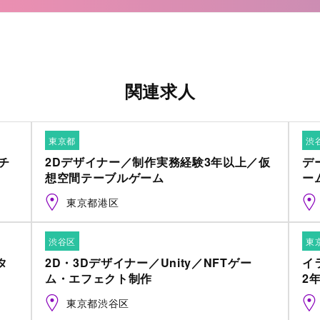
関連求人
東京都
渋
チ
2Dデザイナー／制作実務経験3年以上／仮
デ
想空間テーブルゲーム
ー
東京都港区
渋谷区
東
タ
2D・3Dデザイナー／Unity／NFTゲー
イ
ム・エフェクト制作
2
東京都渋谷区