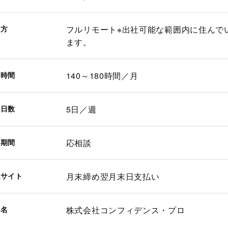
き方
フルリモート※出社可能な範囲内に住んで
ます。
働時間
140～180時間／月
働日数
5日／週
約期間
応相談
払サイト
月末締め翌月末日支払い
業名
株式会社コンフィデンス・プロ