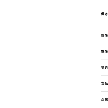
働
稼
稼
契
支
企