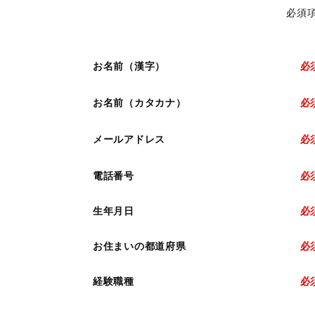
必須
お名前（漢字）
必
お名前（カタカナ）
必
メールアドレス
必
電話番号
必
生年月日
必
お住まいの都道府県
必
経験職種
必