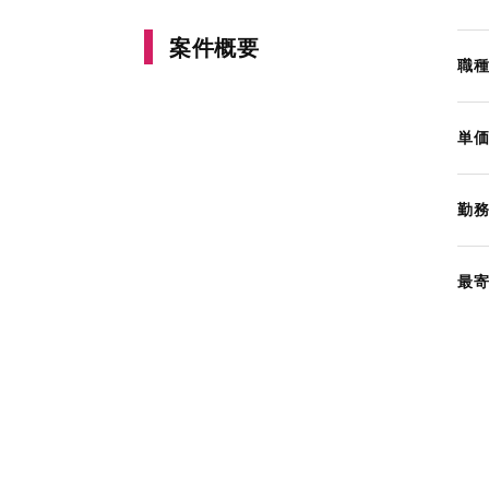
案件概要
職
単
勤
最