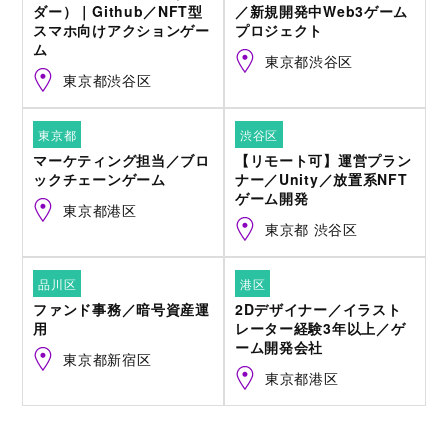
ダー）｜Github／NFT型
／新規開発中Web3ゲーム
スマホ向けアクションゲー
プロジェクト
ム
東京都渋谷区
東京都渋谷区
東京都
渋谷区
マーケティング担当／ブロ
【リモート可】運営プラン
ックチェーンゲーム
ナー／Unity／放置系NFT
ゲーム開発
東京都港区
東京都 渋谷区
品川区
港区
ファンド事務／暗号資産運
2Dデザイナー／イラスト
用
レーター経験3年以上／ゲ
ーム開発会社
東京都新宿区
東京都港区